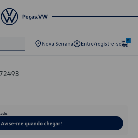
0
Nova Serrana
Entre/registre-se
372493
tado.
Avise-me quando chegar!