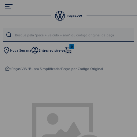
0
Nova Serrana
Entre/registre-se
/
Peças VW
/
Busca Simplificada
/
Peças por Código Original