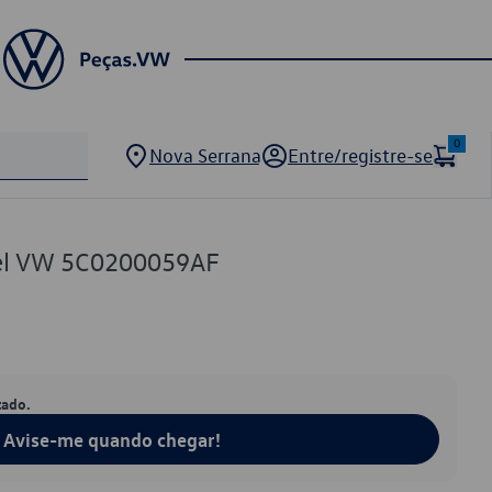
0
Nova Serrana
Entre/registre-se
el VW 5C0200059AF
tado.
Avise-me quando chegar!