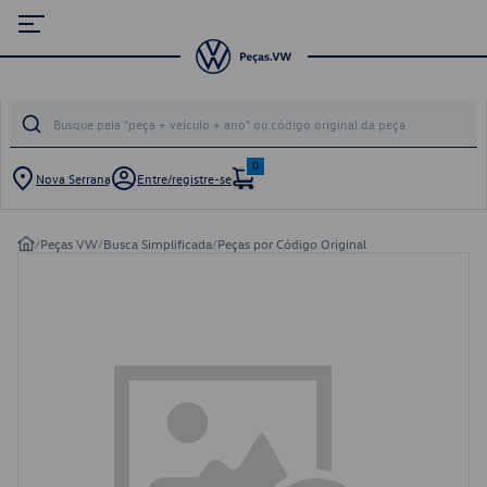
0
Nova Serrana
Entre/registre-se
/
Peças VW
/
Busca Simplificada
/
Peças por Código Original