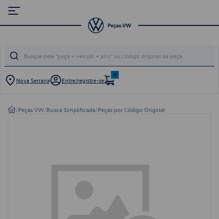
0
Nova Serrana
Entre/registre-se
/
Peças VW
/
Busca Simplificada
/
Peças por Código Original