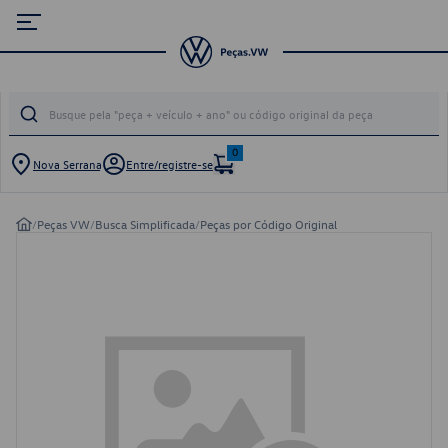
0
Nova Serrana
Entre/registre-se
/
Peças VW
/
Busca Simplificada
/
Peças por Código Original