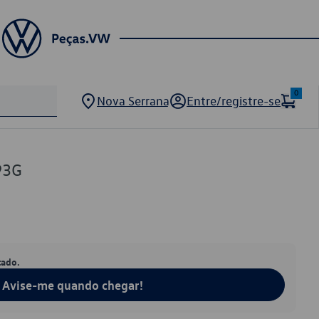
0
Nova Serrana
Entre/registre-se
93G
tado.
Avise-me quando chegar!