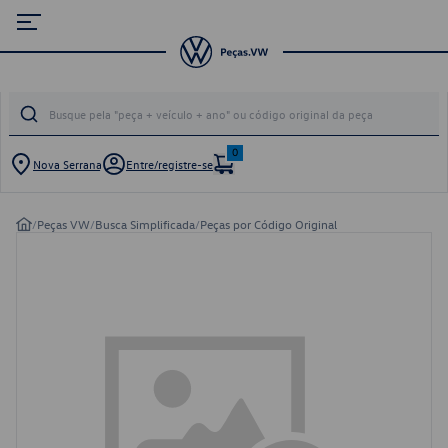
0
Nova Serrana
Entre/registre-se
/
Peças VW
/
Busca Simplificada
/
Peças por Código Original