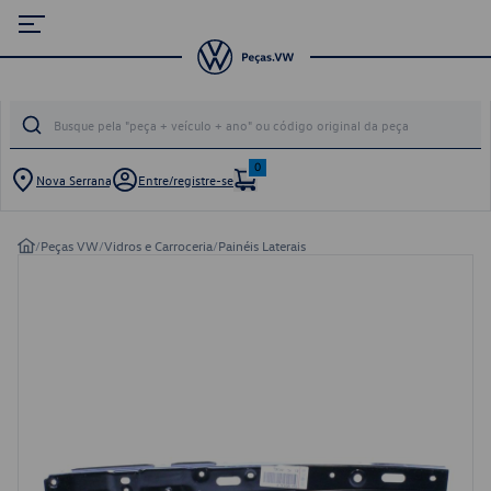
0
Nova Serrana
Entre/registre-se
/
Peças VW
/
Vidros e Carroceria
/
Painéis Laterais