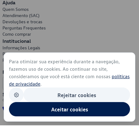
Ajuda
Quem Somos
Atendimento (SAC)
Devoluções e trocas
Perguntas Frequentes
Como comprar
Institucional
Informações Legais
Política de Privacidade
Política de Cookies
Para otimizar sua experiência durante a navegação,
fazemos uso de cookies. Ao continuar no site,
Formas de Pagamento
consideramos que você está ciente com nossas
políticas
de privacidade
.
Segurança
Rejeitar cookies
Aceitar cookies