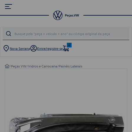
0
Nova Serrana
Entre/registre-se
/
Peças VW
/
Vidros e Carroceria
/
Painéis Laterais