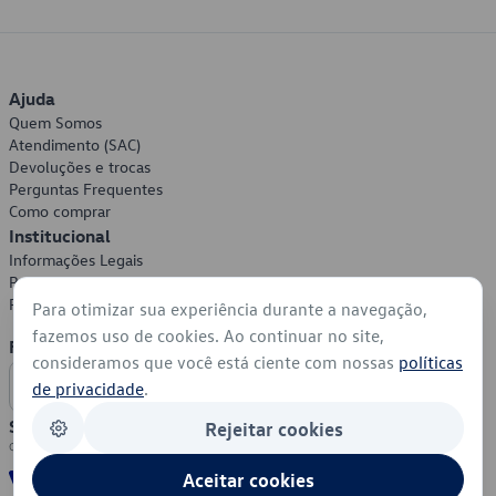
Ajuda
Quem Somos
Atendimento (SAC)
Devoluções e trocas
Perguntas Frequentes
Como comprar
Institucional
Informações Legais
Política de Privacidade
Política de Cookies
Para otimizar sua experiência durante a navegação,
fazemos uso de cookies. Ao continuar no site,
Formas de Pagamento
consideramos que você está ciente com nossas
políticas
de privacidade
.
Segurança
Rejeitar cookies
Aceitar cookies