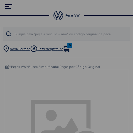
0
Nova Serrana
Entre/registre-se
/
Peças VW
/
Busca Simplificada
/
Peças por Código Original