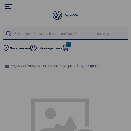
0
Nova Serrana
Entre/registre-se
/
Peças VW
/
Busca Simplificada
/
Peças por Código Original