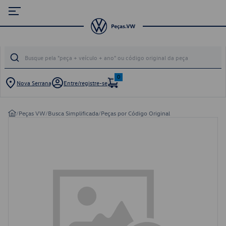
0
Nova Serrana
Entre/registre-se
/
Peças VW
/
Busca Simplificada
/
Peças por Código Original