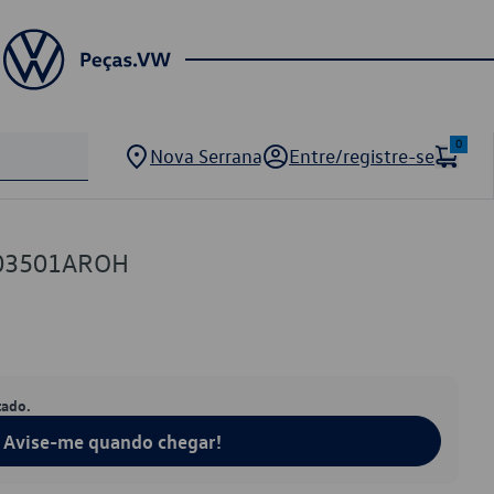
0
Nova Serrana
Entre/registre-se
803501AROH
tado.
Avise-me quando chegar!