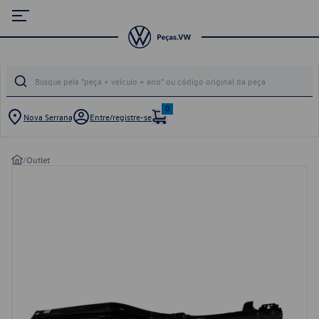
0
Nova Serrana
Entre/registre-se
/
Outlet