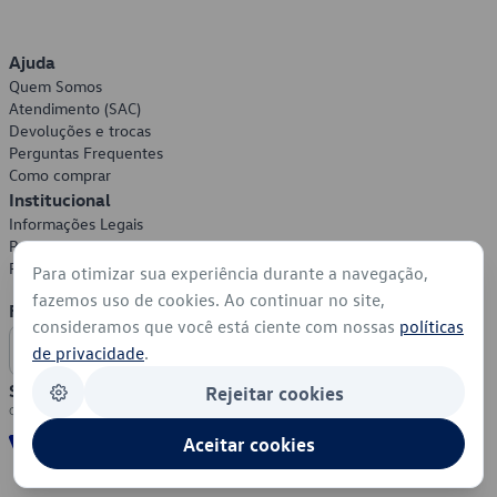
Ajuda
Quem Somos
Atendimento (SAC)
Devoluções e trocas
Perguntas Frequentes
Como comprar
Institucional
Informações Legais
Política de Privacidade
Política de Cookies
Para otimizar sua experiência durante a navegação,
fazemos uso de cookies. Ao continuar no site,
Formas de Pagamento
consideramos que você está ciente com nossas
políticas
de privacidade
.
Segurança
Rejeitar cookies
Aceitar cookies