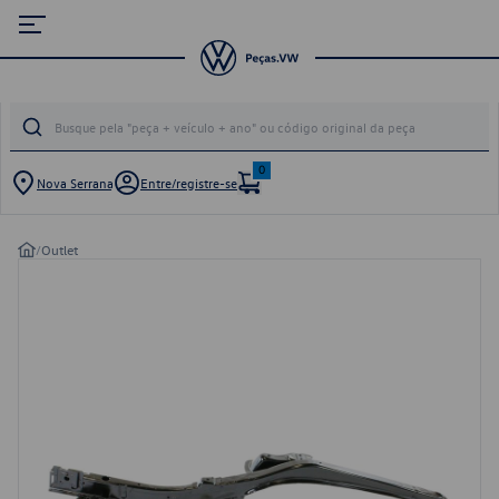
0
Nova Serrana
Entre/registre-se
/
Outlet