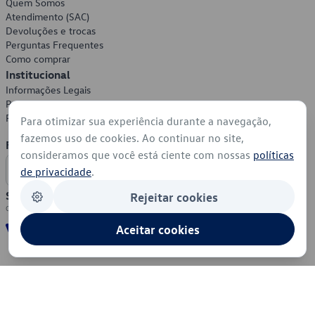
Quem Somos
Atendimento (SAC)
Devoluções e trocas
Perguntas Frequentes
Como comprar
Institucional
Informações Legais
Política de Privacidade
Política de Cookies
Para otimizar sua experiência durante a navegação,
fazemos uso de cookies. Ao continuar no site,
Formas de Pagamento
consideramos que você está ciente com nossas
políticas
de privacidade
.
Segurança
Rejeitar cookies
Aceitar cookies
© 2026 - Volkswagen do Brasil - Todos os direitos reservados