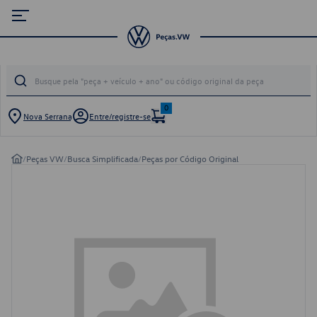
0
Nova Serrana
Entre/registre-se
/
Peças VW
/
Busca Simplificada
/
Peças por Código Original