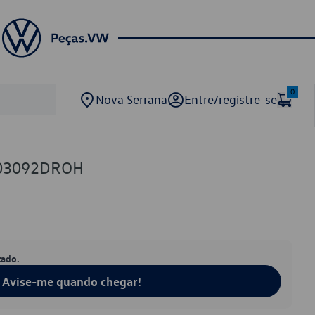
0
Nova Serrana
Entre/registre-se
803092DROH
tado.
Avise-me quando chegar!