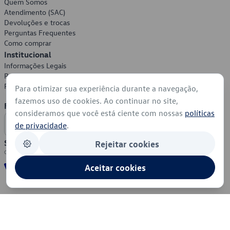
Quem Somos
Atendimento (SAC)
Devoluções e trocas
Perguntas Frequentes
Como comprar
Institucional
Informações Legais
Política de Privacidade
Política de Cookies
Para otimizar sua experiência durante a navegação,
fazemos uso de cookies. Ao continuar no site,
Formas de Pagamento
consideramos que você está ciente com nossas
políticas
de privacidade
.
Segurança
Rejeitar cookies
Aceitar cookies
© 2026 - Volkswagen do Brasil - Todos os direitos reservados