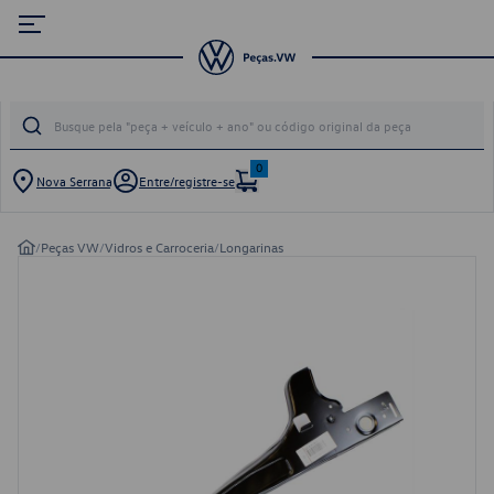
0
Nova Serrana
Entre/registre-se
/
Peças VW
/
Vidros e Carroceria
/
Longarinas