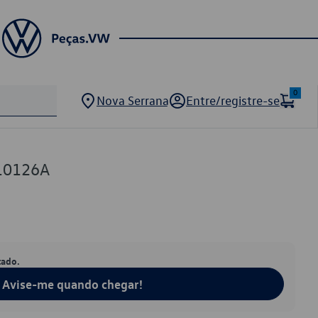
0
Nova Serrana
Entre/registre-se
10126A
tado.
Avise-me quando chegar!