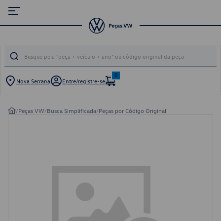
0
Nova Serrana
Entre/registre-se
/
Peças VW
/
Busca Simplificada
/
Peças por Código Original