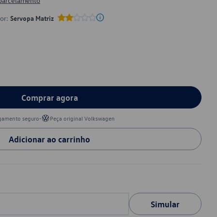
 parcelamento
por:
Servopa Matriz
Comprar agora
•
gamento seguro
Peça original Volkswagen
Adicionar ao carrinho
Simular