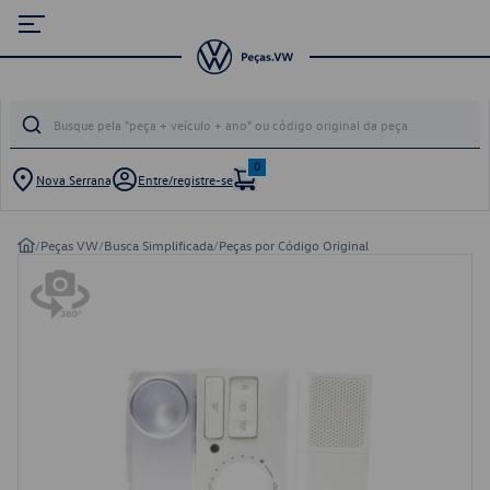
0
Nova Serrana
Entre/registre-se
/
Peças VW
/
Busca Simplificada
/
Peças por Código Original