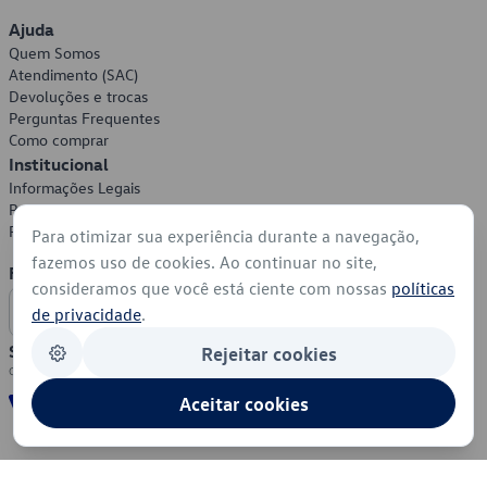
Ajuda
Quem Somos
Atendimento (SAC)
Devoluções e trocas
Perguntas Frequentes
Como comprar
Institucional
Informações Legais
Política de Privacidade
Política de Cookies
Para otimizar sua experiência durante a navegação,
fazemos uso de cookies. Ao continuar no site,
Formas de Pagamento
consideramos que você está ciente com nossas
políticas
de privacidade
.
Segurança
Rejeitar cookies
Aceitar cookies