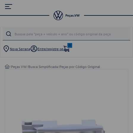
0
Nova Serrana
Entre/registre-se
/
Peças VW
/
Busca Simplificada
/
Peças por Código Original