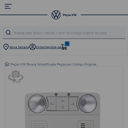
0
Nova Serrana
Entre/registre-se
/
Peças VW
/
Busca Simplificada
/
Peças por Código Original