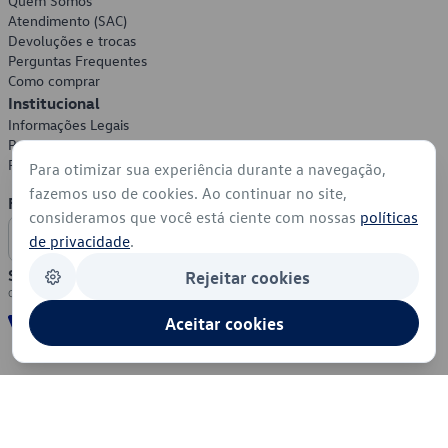
Quem Somos
Atendimento (SAC)
Devoluções e trocas
Perguntas Frequentes
Como comprar
Institucional
Informações Legais
Política de Privacidade
Política de Cookies
Para otimizar sua experiência durante a navegação,
fazemos uso de cookies. Ao continuar no site,
Formas de Pagamento
consideramos que você está ciente com nossas
políticas
de privacidade
.
Segurança
Rejeitar cookies
Aceitar cookies
© 2026 - Volkswagen do Brasil - Todos os direitos reservados