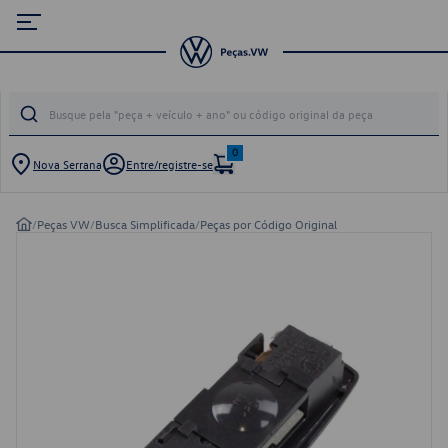
0
Nova Serrana
Entre/registre-se
/
Peças VW
/
Busca Simplificada
/
Peças por Código Original