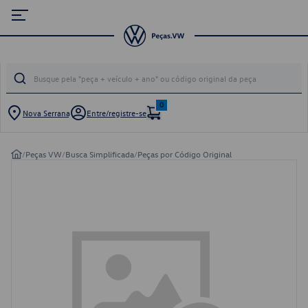
0
Nova Serrana
Entre/registre-se
/
Peças VW
/
Busca Simplificada
/
Peças por Código Original