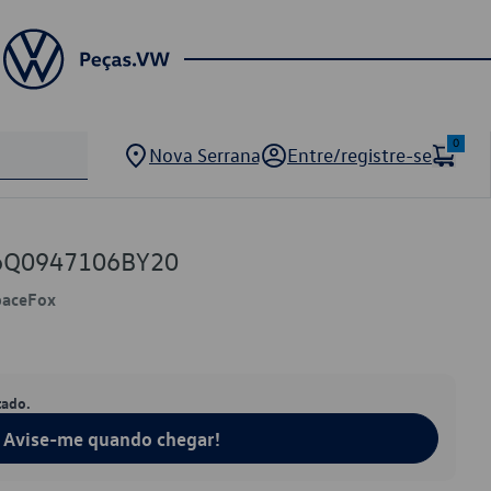
0
Nova Serrana
Entre/registre-se
 6Q0947106BY20
paceFox
tado.
Avise-me quando chegar!