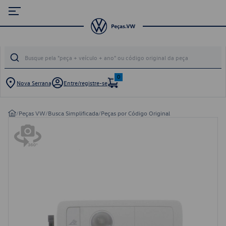
0
Nova Serrana
Entre/registre-se
/
Peças VW
/
Busca Simplificada
/
Peças por Código Original