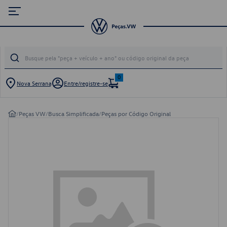
0
Nova Serrana
Entre/registre-se
/
Peças VW
/
Busca Simplificada
/
Peças por Código Original