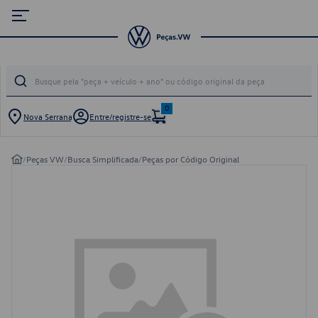
0
Nova Serrana
Entre/registre-se
/
Peças VW
/
Busca Simplificada
/
Peças por Código Original