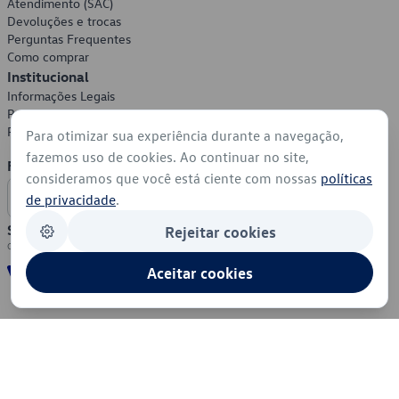
Atendimento (SAC)
Devoluções e trocas
Perguntas Frequentes
Como comprar
Institucional
Informações Legais
Política de Privacidade
Política de Cookies
Para otimizar sua experiência durante a navegação,
fazemos uso de cookies. Ao continuar no site,
Formas de Pagamento
consideramos que você está ciente com nossas
políticas
de privacidade
.
Segurança
Rejeitar cookies
Aceitar cookies
© 2026 - Volkswagen do Brasil - Todos os direitos reservados