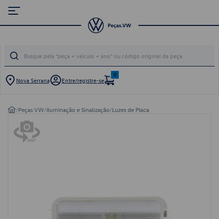
0
Nova Serrana
Entre/registre-se
/
Peças VW
/
Iluminação e Sinalização
/
Luzes de Placa