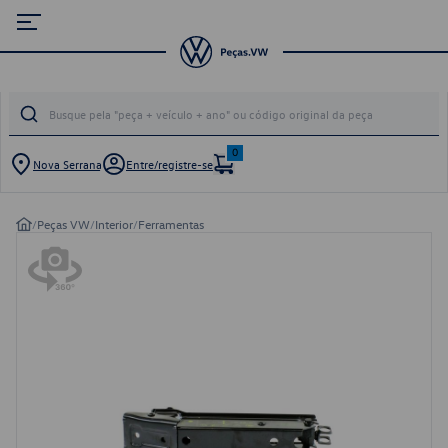
0
Nova Serrana
Entre/registre-se
/
Peças VW
/
Interior
/
Ferramentas