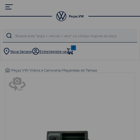
0
Nova Serrana
Entre/registre-se
/
Peças VW
/
Vidros e Carroceria
/
Maçanetas de Tampa