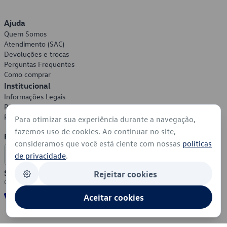
Ajuda
Quem Somos
Atendimento (SAC)
Devoluções e trocas
Perguntas Frequentes
Como comprar
Institucional
Informações Legais
Política de Privacidade
Política de Cookies
Para otimizar sua experiência durante a navegação,
fazemos uso de cookies. Ao continuar no site,
Formas de Pagamento
consideramos que você está ciente com nossas
políticas
de privacidade
.
Segurança
Rejeitar cookies
Aceitar cookies