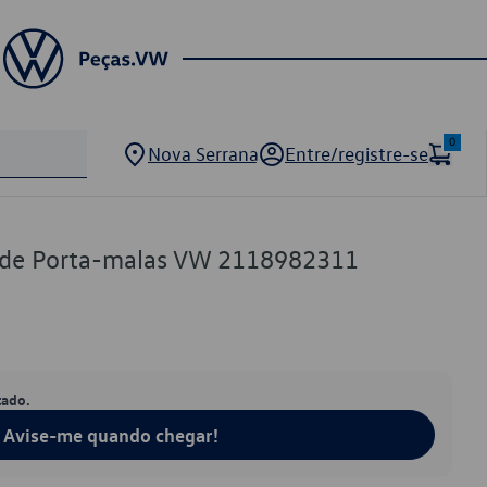
0
Nova Serrana
Entre/registre-se
 de Porta-malas VW 2118982311
tado.
Avise-me quando chegar!