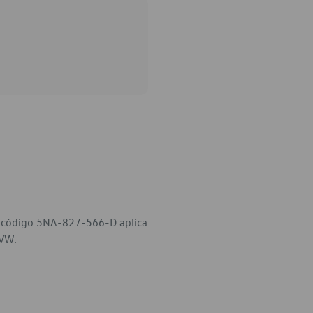
o código 5NA-827-566-D aplica
 VW.