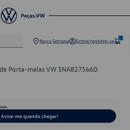
0
Nova Serrana
Entre/registre-se
 de Porta-malas VW 5NA827566D
tado.
Avise-me quando chegar!