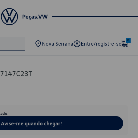
0
Nova Serrana
Entre/registre-se
57147C23T
tado.
Avise-me quando chegar!