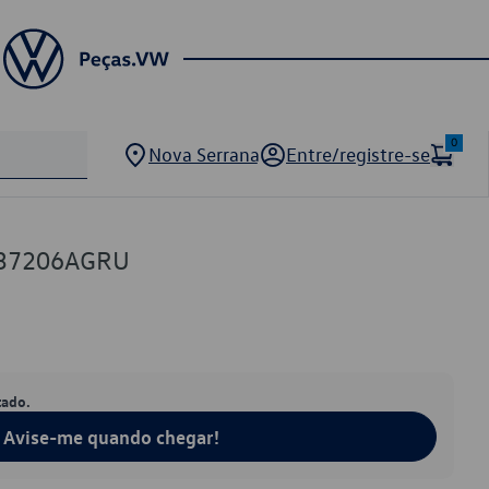
0
Nova Serrana
Entre/registre-se
37206AGRU
tado.
Avise-me quando chegar!