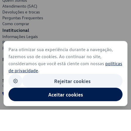
Quem Somos
Atendimento (SAC)
Devoluções e trocas
Perguntas Frequentes
Como comprar
Institucional
Informações Legais
Política de Privacidade
Política de Cookies
Para otimizar sua experiência durante a navegação,
fazemos uso de cookies. Ao continuar no site,
Formas de Pagamento
consideramos que você está ciente com nossas
políticas
de privacidade
.
Segurança
Rejeitar cookies
Aceitar cookies
© 2026 - Volkswagen do Brasil - Todos os direitos reservados