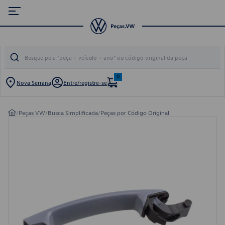
0
Nova Serrana
Entre/registre-se
/
Peças VW
/
Busca Simplificada
/
Peças por Código Original