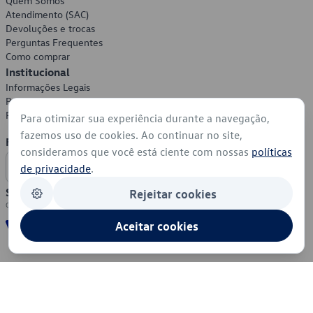
Quem Somos
Atendimento (SAC)
Devoluções e trocas
Perguntas Frequentes
Como comprar
Institucional
Informações Legais
Política de Privacidade
Política de Cookies
Para otimizar sua experiência durante a navegação,
fazemos uso de cookies. Ao continuar no site,
Formas de Pagamento
consideramos que você está ciente com nossas
políticas
de privacidade
.
Segurança
Rejeitar cookies
Aceitar cookies
© 2026 - Volkswagen do Brasil - Todos os direitos reservados