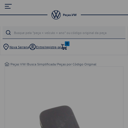
0
Nova Serrana
Entre/registre-se
/
Peças VW
/
Busca Simplificada
/
Peças por Código Original