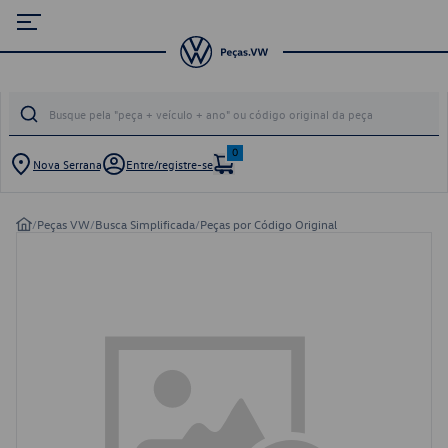
0
Nova Serrana
Entre/registre-se
/
Peças VW
/
Busca Simplificada
/
Peças por Código Original