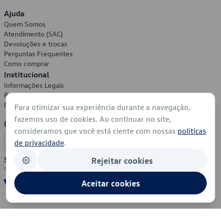
Ajuda
Quem Somos
Atendimento (SAC)
Devoluções e trocas
Perguntas Frequentes
Como comprar
Institucional
Informações Legais
Política de Privacidade
Política de Cookies
Para otimizar sua experiência durante a navegação,
fazemos uso de cookies. Ao continuar no site,
Formas de Pagamento
consideramos que você está ciente com nossas
políticas
de privacidade
.
Segurança
Rejeitar cookies
Aceitar cookies