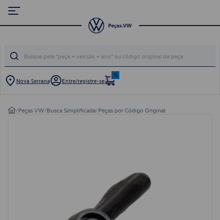
0
Nova Serrana
Entre/registre-se
/
Peças VW
/
Busca Simplificada
/
Peças por Código Original