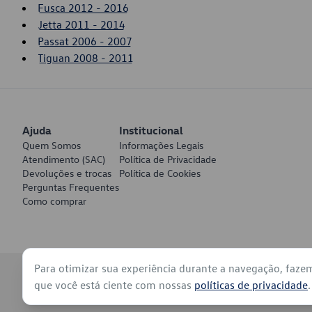
Fusca 2012 - 2016
Jetta 2011 - 2014
Passat 2006 - 2007
Tiguan 2008 - 2011
Ajuda
Institucional
Quem Somos
Informações Legais
Atendimento (SAC)
Política de Privacidade
Devoluções e trocas
Política de Cookies
Perguntas Frequentes
Como comprar
Para otimizar sua experiência durante a navegação, faze
© 2026 - Volkswagen do Brasil - Todos os direitos reservados
que você está ciente com nossas
políticas de privacidade
.