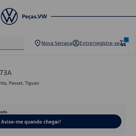
0
Nova Serrana
Entre/registre-se
273A
etta, Passat, Tiguan
tado.
Avise-me quando chegar!