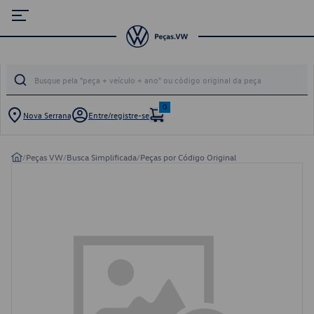
0
Nova Serrana
Entre/registre-se
/
Peças VW
/
Busca Simplificada
/
Peças por Código Original