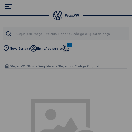
0
Nova Serrana
Entre/registre-se
/
Peças VW
/
Busca Simplificada
/
Peças por Código Original