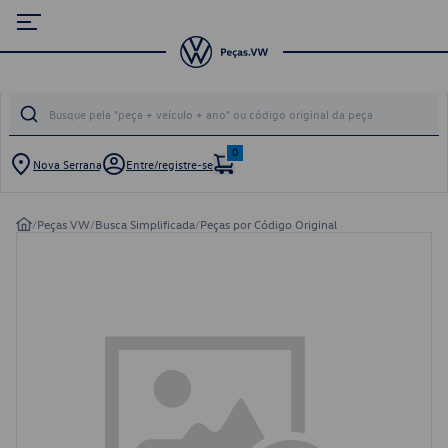
0
Nova Serrana
Entre/registre-se
/
Peças VW
/
Busca Simplificada
/
Peças por Código Original