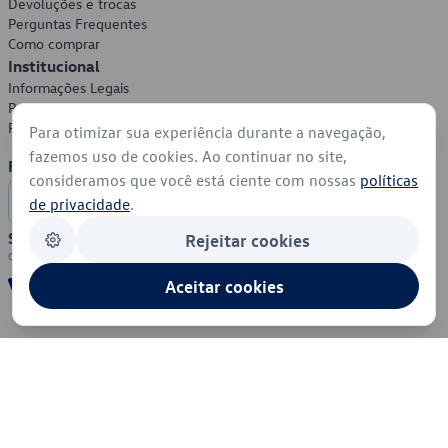
Devoluções e trocas
Perguntas Frequentes
Como comprar
Institucional
Informações Legais
Política de Privacidade
Política de Cookies
Para otimizar sua experiência durante a navegação,
fazemos uso de cookies. Ao continuar no site,
Formas de Pagamento
consideramos que você está ciente com nossas
políticas
de privacidade
.
Segurança
Rejeitar cookies
Aceitar cookies
© 2026 - Volkswagen do Brasil - Todos os direitos reservados