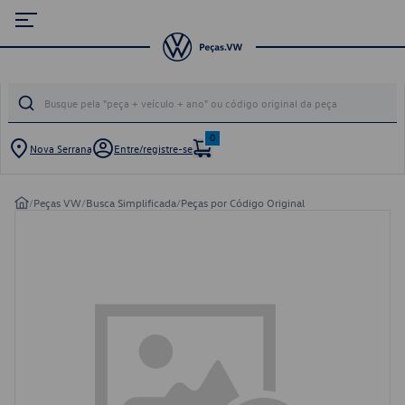
0
Nova Serrana
Entre/registre-se
/
Peças VW
/
Busca Simplificada
/
Peças por Código Original