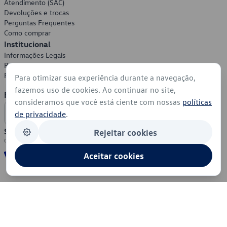
Atendimento (SAC)
Devoluções e trocas
Perguntas Frequentes
Como comprar
Institucional
Informações Legais
Política de Privacidade
Política de Cookies
Para otimizar sua experiência durante a navegação,
fazemos uso de cookies. Ao continuar no site,
Formas de Pagamento
consideramos que você está ciente com nossas
políticas
de privacidade
.
Segurança
Rejeitar cookies
Aceitar cookies
© 2026 - Volkswagen do Brasil - Todos os direitos reservados