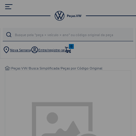
0
Nova Serrana
Entre/registre-se
/
Peças VW
/
Busca Simplificada
/
Peças por Código Original