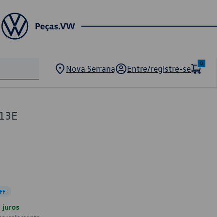
0
Nova Serrana
Entre/registre-se
13E
FF
juros