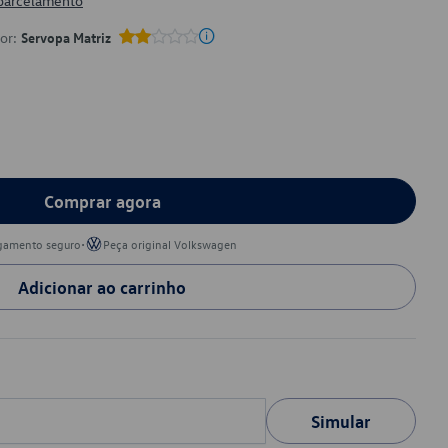
 parcelamento
por:
Servopa Matriz
Comprar agora
•
gamento seguro
Peça original Volkswagen
Adicionar ao carrinho
Simular