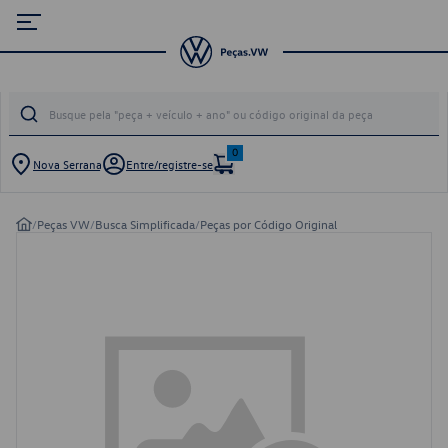
0
Nova Serrana
Entre/registre-se
/
Peças VW
/
Busca Simplificada
/
Peças por Código Original